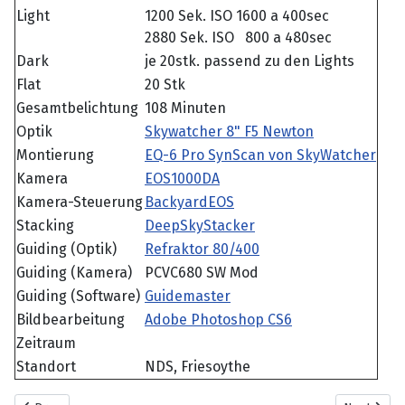
Light
1200 Sek. ISO 1600 a 400sec
2880 Sek. ISO 800 a 480sec
Dark
je 20stk. passend zu den Lights
Flat
20 Stk
Gesamtbelichtung
108 Minuten
Optik
Skywatcher 8" F5 Newton
Montierung
EQ-6 Pro SynScan von SkyWatcher
Kamera
EOS1000DA
Kamera-Steuerung
BackyardEOS
Stacking
DeepSkyStacker
Guiding (Optik)
Refraktor 80/400
Guiding (Kamera)
PCVC680 SW Mod
Guiding (Software)
Guidemaster
Bildbearbeitung
Adobe Photoshop CS6
Zeitraum
Standort
NDS, Friesoythe