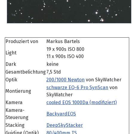
Produziert von
Markus Bartels
19 x 900s ISO 800
Light
11 x 900s ISO 400
Dark
keine
Gesamtbelichtung
7,5 Std
Optik
200/1000 Newton
von SkyWatcher
schwarze EQ-6 Pro SynScan
von
Montierung
SkyWatcher
Kamera
cooled EOS 1000Da (modifiziert)
Kamera-
BackyardEOS
Steuerung
Stacking
DeepSkyStacker
Guiding (Optik)
80/400mm TS