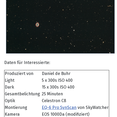
Daten für Interessierte:
Produziert von
Daniel de Buhr
Light
5 x 300s ISO 400
Dark
15 x 300s ISO 400
Gesamtbelichtung
25 Minuten
Optik
Celestron C8
Montierung
EQ-6 Pro SynScan
von SkyWatcher
Kamera
EOS 1000Da (modifiziert)