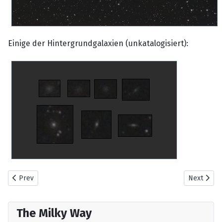
Einige der Hintergrundgalaxien (unkatalogisiert):
Previous article: NGC1560
Next artic
Prev
Next
The Milky Way